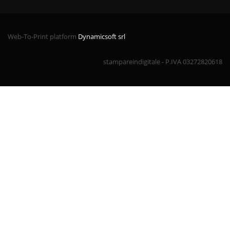
Web-To-Print platform
Dynamicsoft srl
stampareindigitale - P.IVA 03272820618