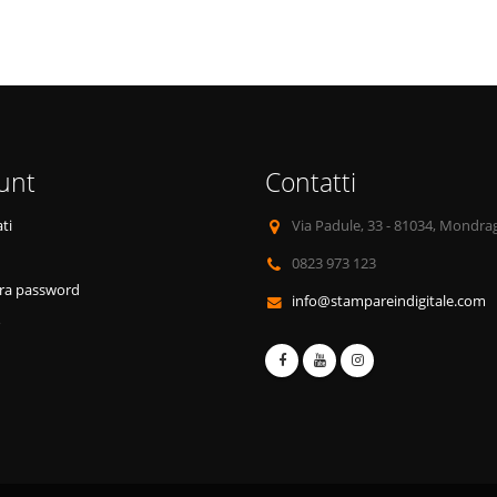
unt
Contatti
ti
Via Padule, 33 - 81034, Mondra
0823 973 123
ra password
info@stampareindigitale.com
o