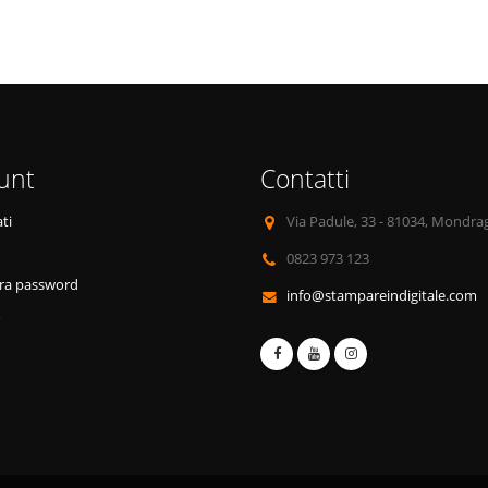
unt
Contatti
ti
Via Padule, 33 - 81034, Mondra
0823 973 123
ra password
info@stampareindigitale.com
o