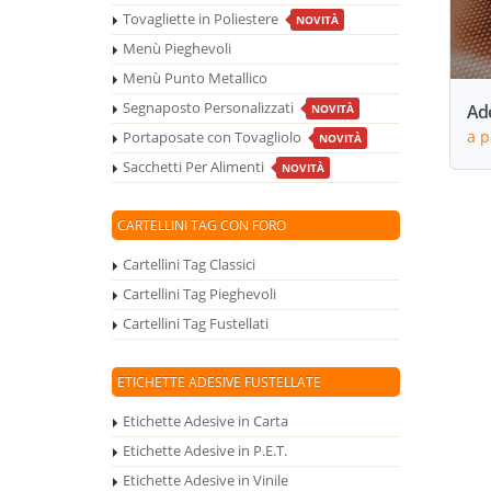
Tovagliette in Poliestere
NOVITÀ
Menù Pieghevoli
Menù Punto Metallico
Segnaposto Personalizzati
Ade
NOVITÀ
a p
Portaposate con Tovagliolo
NOVITÀ
Sacchetti Per Alimenti
NOVITÀ
CARTELLINI TAG CON FORO
Cartellini Tag Classici
Cartellini Tag Pieghevoli
Cartellini Tag Fustellati
ETICHETTE ADESIVE FUSTELLATE
Etichette Adesive in Carta
Etichette Adesive in P.E.T.
Etichette Adesive in Vinile