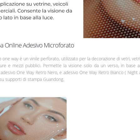
 Online Adesivo Microforato
 one way è un vinile perforato, utilizzato per la decorazione di vetri, vetri
ure e mezzi pubblici. Permette la visione solo da un verso, in base all
 adesivo One Way Retro Nero, e adesivo One Way Retro Bianco ( Night and
i su supporti di stampa Guandong.