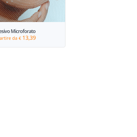
sivo Microforato
13,39
artire da €