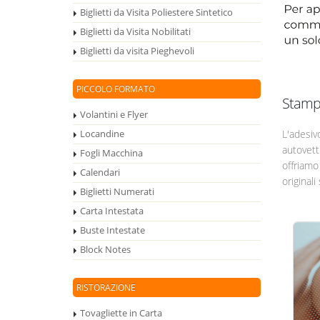
Biglietti da Visita Poliestere Sintetico
Biglietti da Visita Nobilitati
Biglietti da visita Pieghevoli
PICCOLO FORMATO
Stampa
Volantini e Flyer
L'adesivo
Locandine
autovett
Fogli Macchina
offriamo
Calendari
original
Biglietti Numerati
Carta Intestata
Buste Intestate
Block Notes
RISTORAZIONE
Tovagliette in Carta