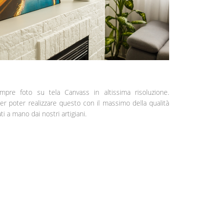
pre foto su tela Canvass in altissima risoluzione.
er poter realizzare questo con il massimo della qualità
 a mano dai nostri artigiani.