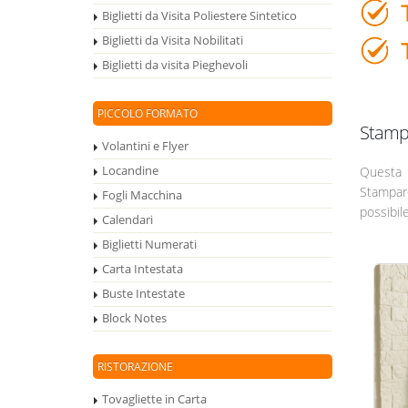
Biglietti da Visita Poliestere Sintetico
Biglietti da Visita Nobilitati
Biglietti da visita Pieghevoli
PICCOLO FORMATO
Stampa
Volantini e Flyer
Locandine
Questa 
Stampare
Fogli Macchina
possibil
Calendari
Biglietti Numerati
Carta Intestata
Buste Intestate
Block Notes
RISTORAZIONE
Tovagliette in Carta