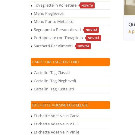
Tovagliette in Poliestere
NOVITÀ
Menù Pieghevoli
Menù Punto Metallico
Qua
Segnaposto Personalizzati
NOVITÀ
a p
Portaposate con Tovagliolo
NOVITÀ
Sacchetti Per Alimenti
NOVITÀ
CARTELLINI TAG CON FORO
Cartellini Tag Classici
Cartellini Tag Pieghevoli
Cartellini Tag Fustellati
ETICHETTE ADESIVE FUSTELLATE
Etichette Adesive in Carta
Etichette Adesive in P.E.T.
Etichette Adesive in Vinile