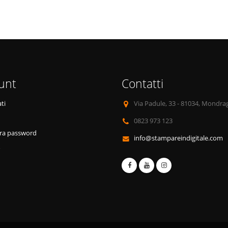
unt
Contatti
ti
Via Padule, 33 - 81034, Mondra
0823 973 123
ra password
info@stampareindigitale.com
o