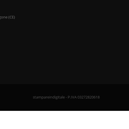
gone (CE)
stampareindigitale - P.IVA 03272820618