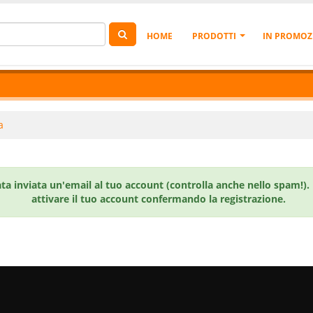
HOME
PRODOTTI
IN PROMOZ
a
ta inviata un'email al tuo account (controlla anche nello spam!). 
attivare il tuo account confermando la registrazione.