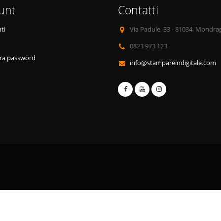
unt
Contatti
ti
Via Padule, 33 - 81034, Mondra
0823 973 123
ra password
info@stampareindigitale.com
o