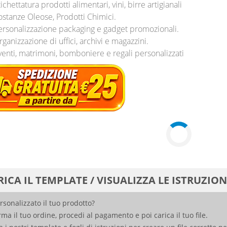
ichettatura prodotti alimentari, vini, birre artigianali
ostanze Oleose, Prodotti Chimici.
ersonalizzazione packaging e gadget promozionali.
ganizzazione di uffici, archivi e magazzini.
venti, matrimoni, bomboniere e regali personalizzati
ICA IL TEMPLATE / VISUALIZZA LE ISTRUZION
rsonalizzato il tuo prodotto?
ma il tuo ordine, procedi al pagamento e poi carica il tuo file.