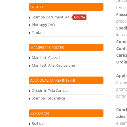
all’av
UFFICIO
tempo
Fless
Stampa Documenti A4
NOVITÀ
produz
Plottaggi CAD
Spedi
Timbri
imball
Come 
MANIFESTI E POSTER
Confi
Carica
Manifesti Classici
Ordin
Manifesti Alta Risoluzione
Appli
ALTA QUALITA' PER INTERNI
Etiche
promoz
Quadri in Tela Canvas
person
Stampa Fotografica
Concl
ESPOSITORI
adesi
e semp
Roll Up