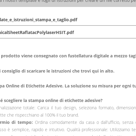
za i nostri template e fogli di istruzioni per creare un file corretto p
ate_e_istruzioni_stampa_e_taglio.pdf
icalSheetRaflatacPolylaserHSIT.pdf
 prodotto viene consegnato con fustellatura digitale a mezzo tagl
 consiglio di scaricare le istruzioni che trovi qui in alto.
a Online di Etichette Adesive.
La soluzione su misura per ogni t
é scegliere la stampa online di etichette adesive?
alizzazione totale: Carica il tuo design, seleziona formato, dimensioni
tte che rispecchiano al 100% il tuo brand.
armio di tempo:
Ordina comodamente da casa o dall’ufficio, senza do
so è semplice, rapido e intuitivo. Qualità professionale: Utilizziamo t