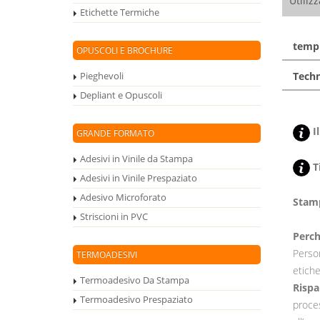
Utiliz
Etichette Termiche
templ
OPUSCOLI E BROCHURE
Techn
Pieghevoli
Depliant e Opuscoli
Il
GRANDE FORMATO
Adesivi in Vinile da Stampa
Ti
Adesivi in Vinile Prespaziato
Adesivo Microforato
Stamp
Striscioni in PVC
Perch
Person
TERMOADESIVI
etiche
Termoadesivo Da Stampa
Risp
Termoadesivo Prespaziato
proces