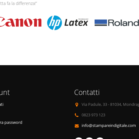
tta fa la differenza!”
unt
Contatti
ti
Via Padule, 33 - 81034, Mondra
0823 973 123
ra password
info@stampareindigitale.com
o