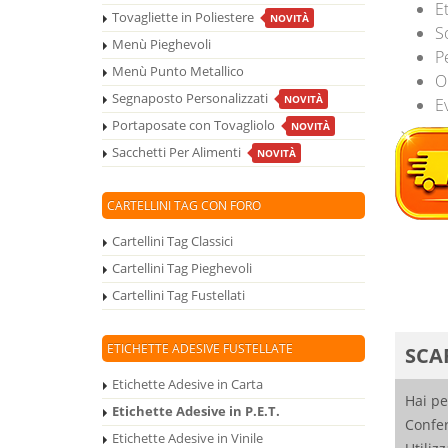
Et
Tovagliette in Poliestere
NOVITÀ
S
Menù Pieghevoli
P
Menù Punto Metallico
Or
Segnaposto Personalizzati
NOVITÀ
E
Portaposate con Tovagliolo
NOVITÀ
Sacchetti Per Alimenti
NOVITÀ
CARTELLINI TAG CON FORO
Cartellini Tag Classici
Cartellini Tag Pieghevoli
Cartellini Tag Fustellati
ETICHETTE ADESIVE FUSTELLATE
SCAR
Etichette Adesive in Carta
Hai pe
Etichette Adesive in P.E.T.
Confer
Etichette Adesive in Vinile