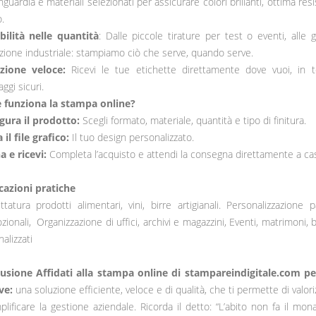
anguardia e materiali selezionati per assicurare colori brillanti, ottima re
.
ibilità nelle quantità
: Dalle piccole tirature per test o eventi, alle 
ione industriale: stampiamo ciò che serve, quando serve.
zione veloce:
Ricevi le tue etichette direttamente dove vuoi, in 
aggi sicuri.
funziona la stampa online?
gura il prodotto:
Scegli formato, materiale, quantità e tipo di finitura.
 il file grafico:
Il tuo design personalizzato.
a e ricevi:
Completa l’acquisto e attendi la consegna direttamente a cas
cazioni pratiche
ttatura prodotti alimentari, vini, birre artigianali. Personalizzazione
ionali, Organizzazione di uffici, archivi e magazzini, Eventi, matrimoni,
alizzati
usione Affidati alla stampa online di stampareindigitale.com per
ve:
una soluzione efficiente, veloce e di qualità, che ti permette di valori
lificare la gestione aziendale. Ricorda il detto: “L’abito non fa il m