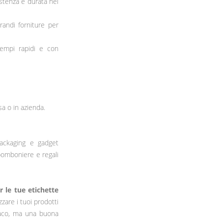
sistenza e durata nel
grandi forniture per
tempi rapidi e con
a o in azienda.
 packaging e gadget
 bomboniere e regali
 le tue etichette
zzare i tuoi prodotti
onaco, ma una buona